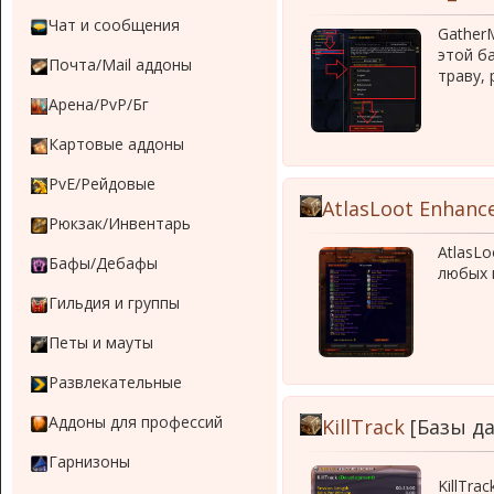
Чат и сообщения
Gather
этой б
Почта/Mail аддоны
траву, 
Арена/PvP/Бг
Картовые аддоны
PvE/Рейдовые
AtlasLoot Enhanc
Рюкзак/Инвентарь
AtlasL
Бафы/Дебафы
любых 
Гильдия и группы
Петы и мауты
Развлекательные
Аддоны для профессий
KillTrack
[Базы д
Гарнизоны
KillTra