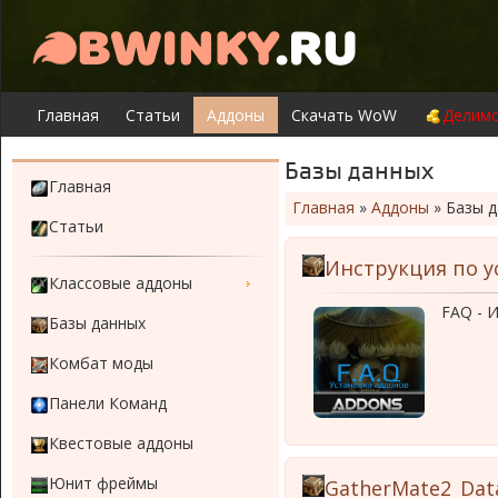
Главная
Статьи
Аддоны
Скачать WoW
Делимо
Базы данных
Главная
Главная
»
Аддоны
»
Базы 
Статьи
Инструкция по у
Классовые аддоны
FAQ - И
Базы данных
Комбат моды
Панели Команд
Квестовые аддоны
Юнит фреймы
GatherMate2_Dat