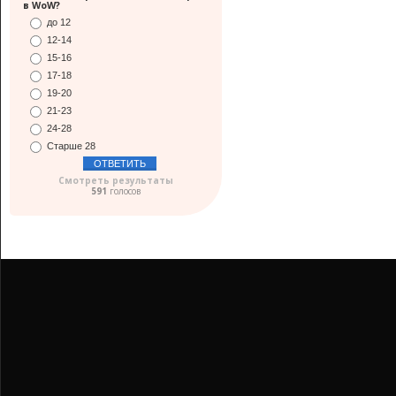
в WoW?
до 12
12-14
15-16
17-18
19-20
21-23
24-28
Старше 28
Смотреть результаты
591
голосов