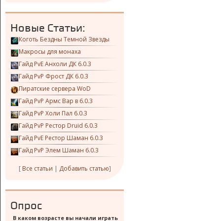
Новые Статьи:
Коготь Бездны Темной Звезды
Макросы для монаха
Гайд PvE Анхоли ДК 6.0.3
Гайд PvP Фрост ДК 6.0.3
Пиратские сервера WoD
Гайд PvP Армс Вар в 6.0.3
Гайд PvP Холи Пал 6.0.3
Гайд PvP Рестор Druid 6.0.3
Гайд PvE Рестор Шаман 6.0.3
Гайд PvP Элем Шаман 6.0.3
[
Все статьи
|
Добавить статью
]
Опрос
В каком возрасте вы начали играть