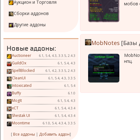
Аукцион и Торговля
мобов 
Сборки аддонов
Другие аддоны
MobNotes
[Базы 
Новые аддоны:
MobNot
Auctioneer
6.1, 5.4, 4.3, 3.3.5, 2.4.3
нпц.
GuildOx
6.1, 5.4, 4.3
SpellBlocked
6.1, 4.2, 3.3.5, 2.4.3
CleanUI
6.1, 5.4, 4.3, 3.3.5
Intoxicated
6.1, 5.4
Buffy
6.1.0
MogIt
6.1, 5.4, 4.3
xCT
6.1, 5.4, 4.3.4
Shestak UI
6.1, 5.4, 4.3.4
Moontime
6.1.0, 5.4, 4.3.4, 3.3.5
[
Все аддоны
|
Добавить аддон
]