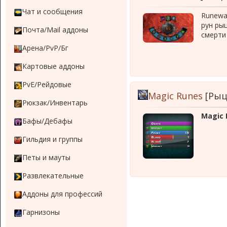
Чат и сообщения
Runewa
рун ры
Почта/Mail аддоны
смерти 
Арена/PvP/Бг
Картовые аддоны
PvE/Рейдовые
Magic Runes
[Рыц
Рюкзак/Инвентарь
Magic 
Бафы/Дебафы
Гильдия и группы
Петы и мауты
Развлекательные
Аддоны для профессий
Гарнизоны