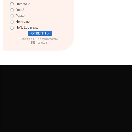
Dota WC3
Dota2
Редко
Не играю
HoN, LoL и д.р.
Смотреть результаты
283
голосов