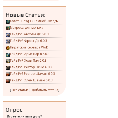
Новые Статьи:
Коготь Бездны Темной Звезды
Макросы для монаха
Гайд PvE Анхоли ДК 6.0.3
Гайд PvP Фрост ДК 6.0.3
Пиратские сервера WoD
Гайд PvP Армс Вар в 6.0.3
Гайд PvP Холи Пал 6.0.3
Гайд PvP Рестор Druid 6.0.3
Гайд PvE Рестор Шаман 6.0.3
Гайд PvP Элем Шаман 6.0.3
[
Все статьи
|
Добавить статью
]
Опрос
Играете ли вы в доту?