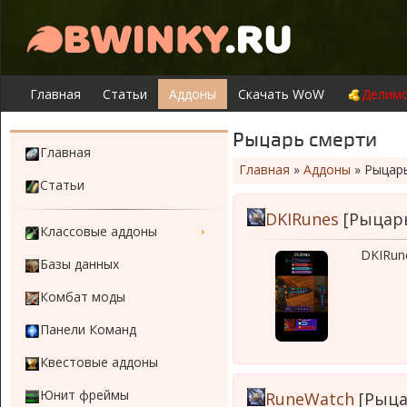
Главная
Статьи
Аддоны
Скачать WoW
Делимо
Рыцарь смерти
Главная
Главная
»
Аддоны
»
Рыцар
Статьи
DKIRunes
[Рыцарь
Классовые аддоны
DKIRun
Базы данных
Комбат моды
Панели Команд
Квестовые аддоны
Юнит фреймы
RuneWatch
[Рыца