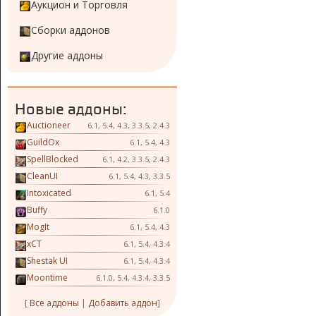
Аукцион и Торговля
Сборки аддонов
Другие аддоны
Новые аддоны:
Auctioneer
6.1, 5.4, 4.3, 3.3.5, 2.4.3
GuildOx
6.1, 5.4, 4.3
SpellBlocked
6.1, 4.2, 3.3.5, 2.4.3
CleanUI
6.1, 5.4, 4.3, 3.3.5
Intoxicated
6.1, 5.4
Buffy
6.1.0
MogIt
6.1, 5.4, 4.3
xCT
6.1, 5.4, 4.3.4
Shestak UI
6.1, 5.4, 4.3.4
Moontime
6.1.0, 5.4, 4.3.4, 3.3.5
[
Все аддоны
|
Добавить аддон
]