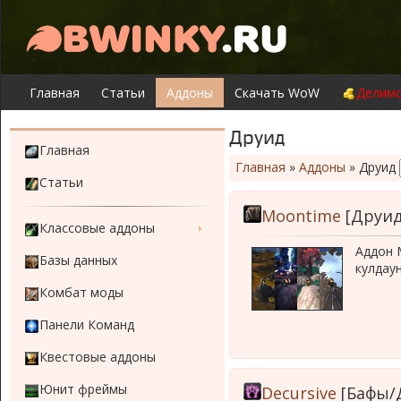
Главная
Статьи
Аддоны
Скачать WoW
Делимо
Друид
Главная
Главная
»
Аддоны
»
Друид
Статьи
Moontime
[Друид
Классовые аддоны
Аддон 
Базы данных
кулдаун
Комбат моды
Панели Команд
Квестовые аддоны
Юнит фреймы
Decursive
[Бафы/