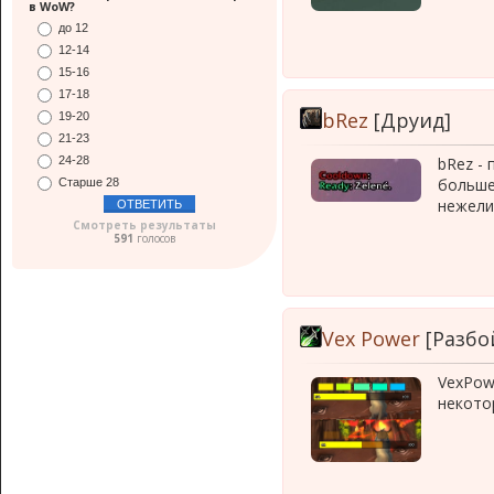
в WoW?
до 12
12-14
15-16
17-18
bRez
[Друид]
19-20
21-23
24-28
bRez -
больше
Старше 28
нежели
Смотреть результаты
591
голосов
Vex Power
[Разбо
VexPow
некото