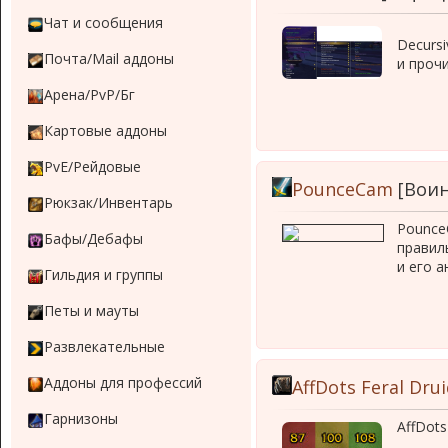
Чат и сообщения
Decursi
Почта/Mail аддоны
и проч
Арена/PvP/Бг
Картовые аддоны
PvE/Рейдовые
PounceCam
[Воин
Рюкзак/Инвентарь
Pounce
Бафы/Дебафы
правил
и его а
Гильдия и группы
Петы и мауты
Развлекательные
Аддоны для профессий
AffDots Feral Dru
Гарнизоны
AffDots