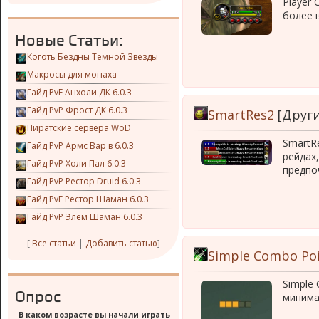
Player
более 
Новые Статьи:
Коготь Бездны Темной Звезды
Макросы для монаха
Гайд PvE Анхоли ДК 6.0.3
Гайд PvP Фрост ДК 6.0.3
SmartRes2
[Други
Пиратские сервера WoD
SmartR
Гайд PvP Армс Вар в 6.0.3
рейдах
Гайд PvP Холи Пал 6.0.3
предпо
Гайд PvP Рестор Druid 6.0.3
Гайд PvE Рестор Шаман 6.0.3
Гайд PvP Элем Шаман 6.0.3
[
Все статьи
|
Добавить статью
]
Simple Combo Po
Simple
Опрос
минима
В каком возрасте вы начали играть