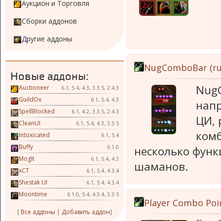
Аукцион и Торговля
Сборки аддонов
Другие аддоны
NugComboBar (ru
Новые аддоны:
Nug
Auctioneer
6.1, 5.4, 4.3, 3.3.5, 2.4.3
GuildOx
6.1, 5.4, 4.3
нап
SpellBlocked
6.1, 4.2, 3.3.5, 2.4.3
ЦИ, 
CleanUI
6.1, 5.4, 4.3, 3.3.5
комб
Intoxicated
6.1, 5.4
Buffy
6.1.0
несколько функ
MogIt
6.1, 5.4, 4.3
шаманов.
xCT
6.1, 5.4, 4.3.4
Shestak UI
6.1, 5.4, 4.3.4
Moontime
6.1.0, 5.4, 4.3.4, 3.3.5
Player Combo Poi
[
Все аддоны
|
Добавить аддон
]