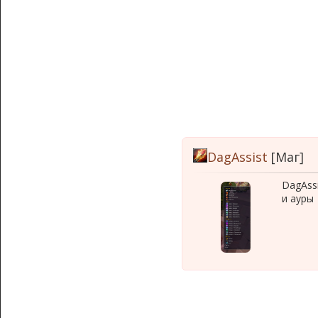
DagAssist
[Маг]
DagAss
и ауры