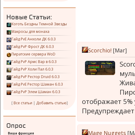
Новые Статьи:
Коготь Бездны Темной Звезды
Макросы для монаха
Гайд PvE Анхоли ДК 6.0.3
Гайд PvP Фрост ДК 6.0.3
Scorchio!
[Маг]
Пиратские сервера WoD
Гайд PvP Армс Вар в 6.0.3
Scor
Гайд PvP Холи Пал 6.0.3
муль
Гайд PvP Рестор Druid 6.0.3
Жива
Гайд PvE Рестор Шаман 6.0.3
Пиро
Гайд PvP Элем Шаман 6.0.3
отображает 5%
[
Все статьи
|
Добавить статью
]
Предупреждает 
Опрос
Mage Nuggets
[М
Ваша фракция