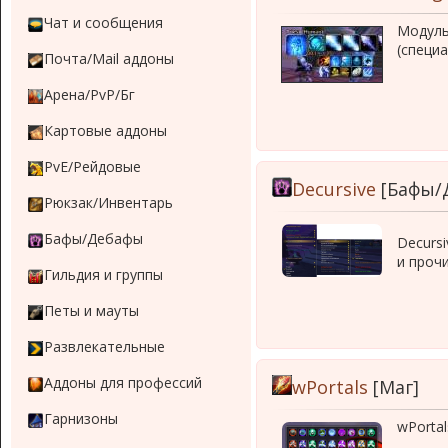
Чат и сообщения
Модуль
(специа
Почта/Mail аддоны
Арена/PvP/Бг
Картовые аддоны
PvE/Рейдовые
Decursive
[Бафы/
Рюкзак/Инвентарь
Бафы/Дебафы
Decursi
и проч
Гильдия и группы
Петы и мауты
Развлекательные
Аддоны для профессий
wPortals
[Маг]
Гарнизоны
wPortal