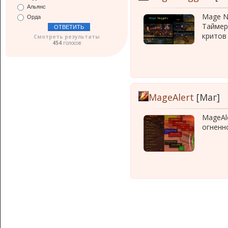
Альянс
Mage N
Орда
Таймер
критов 
Смотреть результаты
454
голосов
MageAlert
[Маг]
MageAl
огненн