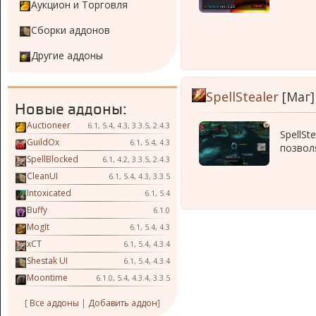
Аукцион и Торговля
Сборки аддонов
Другие аддоны
SpellStealer
[Маг]
Новые аддоны:
Auctioneer
6.1, 5.4, 4.3, 3.3.5, 2.4.3
SpellSt
GuildOx
6.1, 5.4, 4.3
позвол
SpellBlocked
6.1, 4.2, 3.3.5, 2.4.3
CleanUI
6.1, 5.4, 4.3, 3.3.5
Intoxicated
6.1, 5.4
Buffy
6.1.0
MogIt
6.1, 5.4, 4.3
xCT
6.1, 5.4, 4.3.4
Shestak UI
6.1, 5.4, 4.3.4
Moontime
6.1.0, 5.4, 4.3.4, 3.3.5
[
Все аддоны
|
Добавить аддон
]