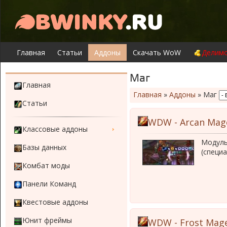
Главная
Статьи
Аддоны
Скачать WoW
Делимо
Маг
Главная
Главная
»
Аддоны
»
Маг
Статьи
WDW - Arcan Mag
Классовые аддоны
Модуль
Базы данных
(специ
Комбат моды
Панели Команд
Квестовые аддоны
Юнит фреймы
WDW - Frost Mag