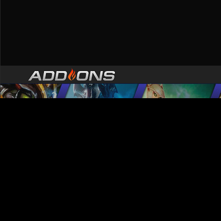
Для правильного отображения сайта рекомендуем: Mozilla Firefox,Opera
Главная
|
Аддоны для wow 6.1
|
Аддоны для wow 5.4.8
|
Аддоны для wow 4.