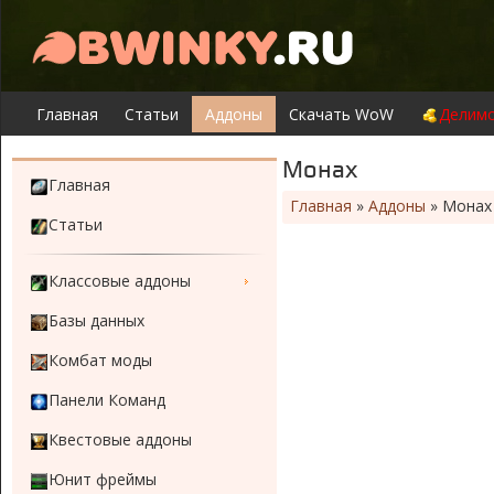
Главная
Статьи
Аддоны
Скачать WoW
Делимо
Монах
Главная
Главная
»
Аддоны
»
Монах
Статьи
Классовые аддоны
Базы данных
Комбат моды
Панели Команд
Квестовые аддоны
Юнит фреймы