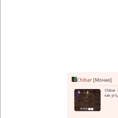
Chibar
[Монах]
Chibar 
как уг