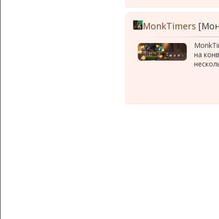
MonkTimers
[Мон
MonkTi
на кон
нескол