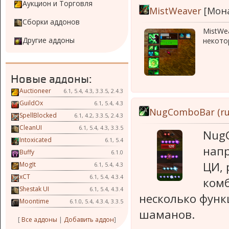
Аукцион и Торговля
MistWeaver
[Мона
Сборки аддонов
MistWe
Другие аддоны
некото
Новые аддоны:
Auctioneer
6.1, 5.4, 4.3, 3.3.5, 2.4.3
GuildOx
6.1, 5.4, 4.3
NugComboBar (ru
SpellBlocked
6.1, 4.2, 3.3.5, 2.4.3
CleanUI
6.1, 5.4, 4.3, 3.3.5
Nug
Intoxicated
6.1, 5.4
нап
Buffy
6.1.0
ЦИ, 
MogIt
6.1, 5.4, 4.3
xCT
6.1, 5.4, 4.3.4
комб
Shestak UI
6.1, 5.4, 4.3.4
несколько функ
Moontime
6.1.0, 5.4, 4.3.4, 3.3.5
шаманов.
[
Все аддоны
|
Добавить аддон
]