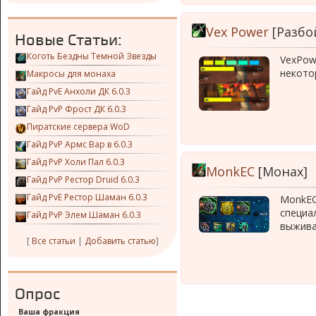
Vex Power
[Разбо
Новые Статьи:
Коготь Бездны Темной Звезды
VexPow
некото
Макросы для монаха
Гайд PvE Анхоли ДК 6.0.3
Гайд PvP Фрост ДК 6.0.3
Пиратские сервера WoD
Гайд PvP Армс Вар в 6.0.3
Гайд PvP Холи Пал 6.0.3
MonkEC
[Монах]
Гайд PvP Рестор Druid 6.0.3
Гайд PvE Рестор Шаман 6.0.3
MonkEC
специа
Гайд PvP Элем Шаман 6.0.3
выжива
[
Все статьи
|
Добавить статью
]
Опрос
Ваша фракция