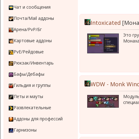
Чат и сообщения
Почта/Mail аддоны
Intoxicated
[Мона
Арена/PvP/Бг
Это гр
Картовые аддоны
Монаха
PvE/Рейдовые
Рюкзак/Инвентарь
Бафы/Дебафы
WDW - Monk Wind
Гильдия и группы
Петы и мауты
Модуль
специа
Развлекательные
Аддоны для профессий
Гарнизоны