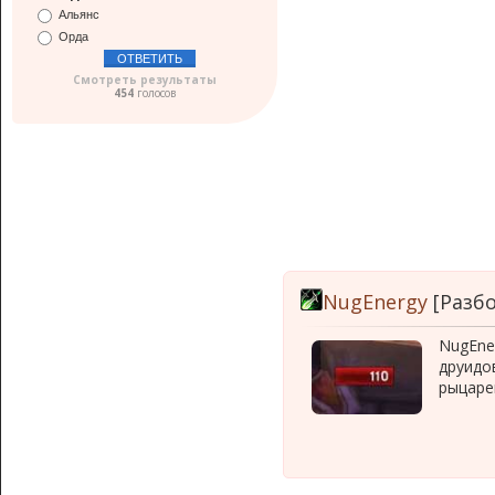
Альянс
Орда
Смотреть результаты
454
голосов
NugEnergy
[Разб
NugEne
друидов
рыцаре