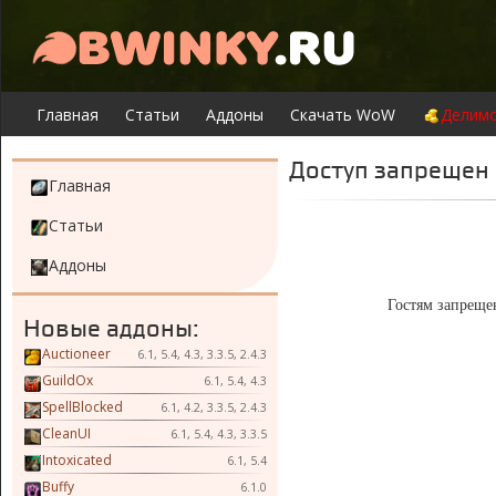
Главная
Статьи
Аддоны
Скачать WoW
Делимо
Доступ запрещен
Главная
Статьи
Аддоны
Гостям запрещен
Новые аддоны:
Auctioneer
6.1, 5.4, 4.3, 3.3.5, 2.4.3
GuildOx
6.1, 5.4, 4.3
SpellBlocked
6.1, 4.2, 3.3.5, 2.4.3
CleanUI
6.1, 5.4, 4.3, 3.3.5
Intoxicated
6.1, 5.4
Buffy
6.1.0