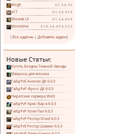
MogIt
6.1, 5.4, 4.3
xCT
6.1, 5.4, 4.3.4
Shestak UI
6.1, 5.4, 4.3.4
Moontime
6.1.0, 5.4, 4.3.4, 3.3.5
[
Все аддоны
|
Добавить аддон
]
Новые Статьи:
Коготь Бездны Темной Звезды
Макросы для монаха
Гайд PvE Анхоли ДК 6.0.3
Гайд PvP Фрост ДК 6.0.3
Пиратские сервера WoD
Гайд PvP Армс Вар в 6.0.3
Гайд PvP Холи Пал 6.0.3
Гайд PvP Рестор Druid 6.0.3
Гайд PvE Рестор Шаман 6.0.3
Гайд PvP Элем Шаман 6.0.3