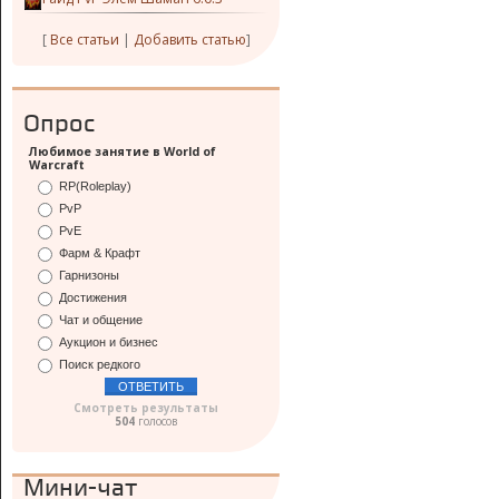
[
Все статьи
|
Добавить статью
]
Опрос
Любимое занятие в World of
Warcraft
RP(Roleplay)
PvP
PvE
Фарм & Крафт
Гарнизоны
Достижения
Чат и общение
Аукцион и бизнес
Поиск редкого
Смотреть результаты
504
голосов
Мини-чат